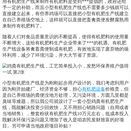
用有机肥生产线来制作有机肥料是受到***提倡的，政府还给
予一定的补助，而且小型有机肥生产线也不需要多少钱就可以
直接建立起来，有些养鸡场可以直接把小型有机肥生产线建立
在自己养殖场空地上，这样就可以直接把畜禽粪便发酵腐熟用
来制作有机肥料了。
随着人们对食品质量意识的不断提高，使得有机肥料的使用量
不断增大，这给有机肥料生产企业带来了***的机遇。有机肥
生产线设备将禽畜粪便制成有机肥，有效地实现了废弃物的循
环利用，减少了环境污染，并大大节省了资源。
小型有机肥生产线是为刚刚起步用户设计的，我们考虑到用户
因为刚开始建厂，经济资金不够，担心
有机肥设备
价格贵，但
是自己养殖场的粪便没地方处理，又污染环境，方圆几里都是
臭味等难题，所以我公司就设计了一套小型鸡粪有机肥生产
线，既能解决投资少回效快，又不用担心销路问题（自用或者
当地销售），整套粉状有机肥生产线10万元左右，低成本投入
既解决环保污染问题又增加了收入是咱农民发财致富的好项
目。另可申请当地政府项目补贴！