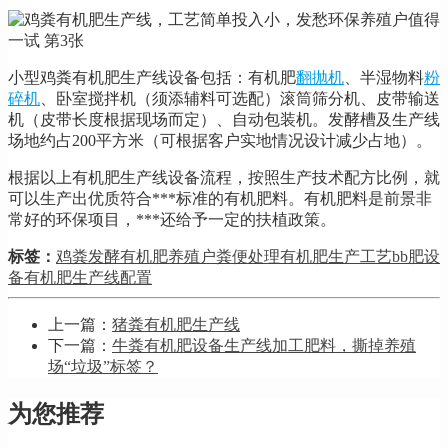
小型鸡粪有机肥生产线设备包括：有机肥
翻抛机
、半湿物料
粉
碎机
、卧室搅拌机（须添辅料可选配）滚筒筛分机、皮带输送
机（皮带长度根据现场而定）、自动包装机。发酵槽及生产线
场地约占200平方米（可根据客户实地情况设计减少占地）。
根据以上有机肥生产线设备流程，按照生产技术配方比例，就
可以生产出优质符合***标准的有机肥料。有机肥料是前景非
常好的环保项目，***还给予一定的扶植政策。
标签：
鸡粪发酵有机肥
养殖户粪便处理
有机肥生产工艺
bb肥设
备
有机肥生产线配置
上一篇：
猪粪有机肥生产线
下一篇：
牛粪有机肥设备生产线加工肥料，撕掉养殖
场“垃圾”标签？
为您推荐