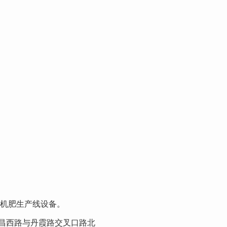
机肥生产线设备。
街许昌西路与丹霞路交叉口路北