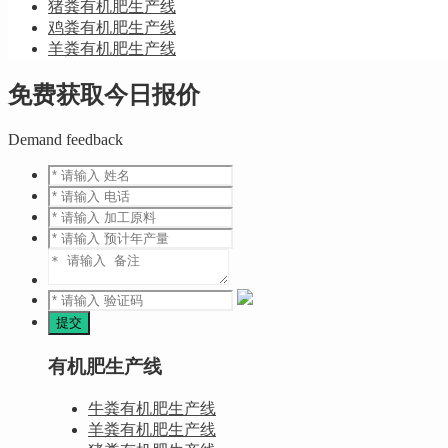
猪粪有机肥生产线
鸡粪有机肥生产线
羊粪有机肥生产线
免费获取今日报价
Demand feedback
有机肥生产线
牛粪有机肥生产线
羊粪有机肥生产线