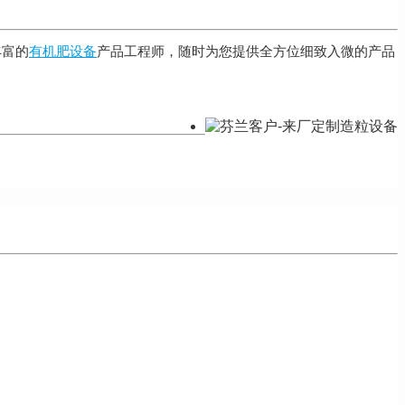
丰富的
有机肥设备
产品工程师，随时为您提供全方位细致入微的产品