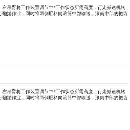
右吊臂将工作装置调节***工作状态所需高度，行走减速机转
行翻抛作业，同时将两侧肥料向滚筒中部输送，滚筒中部的耙齿
右吊臂将工作装置调节***工作状态所需高度，行走减速机转
行翻抛作业，同时将两侧肥料向滚筒中部输送，滚筒中部的耙齿