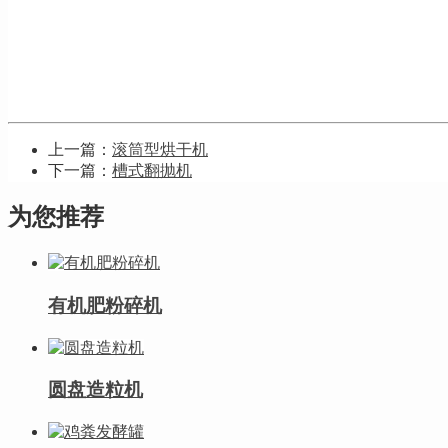
上一篇：
滚筒型烘干机
下一篇：
槽式翻抛机
为您推荐
有机肥粉碎机
圆盘造粒机