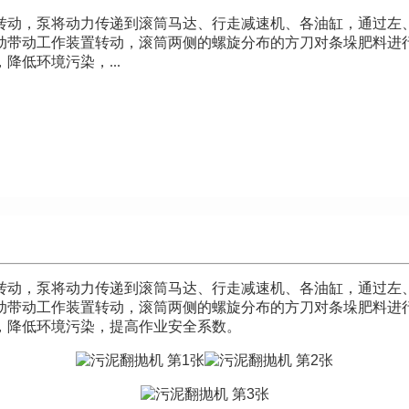
动，泵将动力传递到滚筒马达、行走减速机、各油缸，通过左、
动带动工作装置转动，滚筒两侧的螺旋分布的方刀对条垛肥料进
低环境污染，...
转动，泵将动力传递到滚筒马达、行走减速机、各油缸，通过左、
动带动工作装置转动，滚筒两侧的螺旋分布的方刀对条垛肥料进
，降低环境污染，提高作业安全系数。