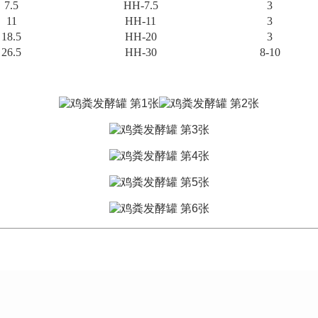
7.5
HH-7.5
3
11
HH-11
3
18.5
HH-20
3
26.5
HH-30
8-10