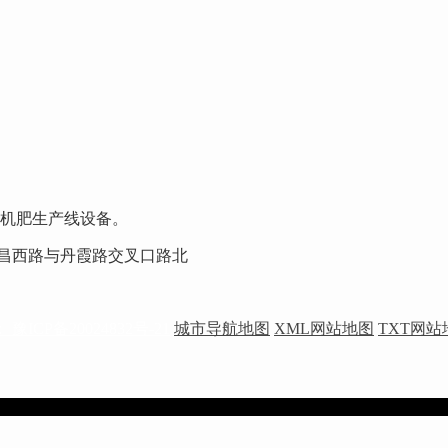
机肥生产线设备。
街许昌西路与丹霞路交叉口路北
豫ICP备20024832号-21
城市导航地图
XML网站地图
TXT网站