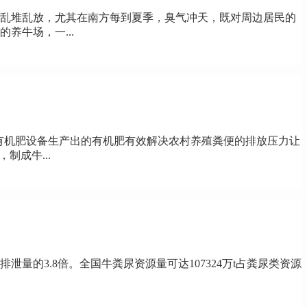
乱堆乱放，尤其在南方每到夏季，臭气冲天，既对周边居民的
养牛场，一...
。有机肥设备生产出的有机肥有效解决农村养殖粪便的排放压力让
成牛...
量的3.8倍。全国牛粪尿资源量可达107324万t占粪尿类资源