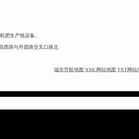
机肥生产线设备。
街许昌西路与丹霞路交叉口路北
豫ICP备20024832号-21
城市导航地图
XML网站地图
TXT网站