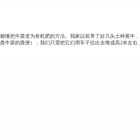
都懂把牛粪变为有机肥的方法。我家以前养了好几头土种黄牛，
牛尿的粪便），我们只需把它们用车子拉出去堆成高2米左右、宽