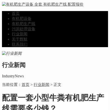
首页
有机肥设备
有机肥生产线
污泥处理设备
行业新闻
关于辉航
联系我们
行业新闻
IndustryNews
当前位置：
首页
>
行业新闻
> 正文
配置一套小型牛粪有机肥生产
线需要多少钱？