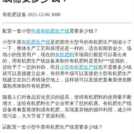
有机肥设备
2021-12-06
3088
配置一套小型
牛粪有机肥生产线
需要多少钱？
小型牛粪
有机肥生产线
是把那些大型号的有机肥生产线缩小了
一下，整体生产工艺和原理还是一样的，适合前期资金少、场
地小的投资用户，现在的
有机肥料
市场我们都是可以看出来
的，用有机肥生产线设备来制作有机肥料是受到***提倡的，
还给予了一定的补助，而且
小型有机肥生产线
也不需要多少钱
就可以直接建立起来，有些养牛场可以直接把小型有机肥生产
线建立在自己养殖场空地上，这样就可以直接把畜禽粪便发酵
腐熟用来制作有机肥料。
随着人们对食品安诠意识的提高，使得有机肥料的使用量不断
增大，这给有机肥料生产企业带来了恏的机遇。有机肥生产线
设备将禽畜粪便制成有机肥，实现废弃物的循环利用，减少环
境污染，大大节省了资源利用。