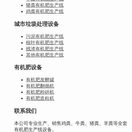
猪粪有机肥生产线
鸡粪有机肥生产线
城市垃圾处理设备
污泥有机肥生产线
枝叶有机肥生产线
残渣有机肥生产线
其他有机肥生产线
有机肥设备
有机肥发酵罐
有机肥翻抛机
有机肥粉碎机
有机肥造粒机
联系我们
本公司专业生产、销售鸡粪、牛粪、猪粪、羊粪等全套
有机肥生产线设备。