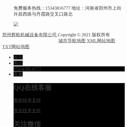
免费服务热线：15343816777 地址：河南省郑州市上街
许昌西路与丹霞路交叉口路北
郑州辉航机械设备有限公司
Copyright © 2021 版权所有
备案
号： 豫ICP备20024832号-21
城市导航地图
XML网站地图
TXT网站地图
首页
电话
153-4381-6777
客服
QQ在线客服
售前技术支持
售后技术支持
关注微信