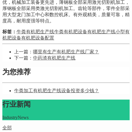
优，机械加工装备更先进，薄钢板全部采用激光切割机加工，
厚钢板全部采用类激光切割机加工。齿轮等部件，零件全部采
用大型龙门加工中心和数控机床。有外观精美，质量可靠，精
度高，耐用度强等特点。
标签：
牛粪有机肥生产线
牛粪有机肥设备
有机肥生产线
小型有
机肥设备
有机肥设备配置
上一篇：
哪里有生产有机肥生产线厂家？
下一篇：
中药渣有机肥生产线
为您推荐
牛粪加工有机肥生产线设备投资多少钱？
行业新闻
IndustryNews
全部