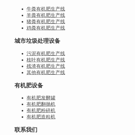
牛粪有机肥生产线
羊粪有机肥生产线
猪粪有机肥生产线
鸡粪有机肥生产线
城市垃圾处理设备
污泥有机肥生产线
枝叶有机肥生产线
残渣有机肥生产线
其他有机肥生产线
有机肥设备
有机肥发酵罐
有机肥翻抛机
有机肥粉碎机
有机肥造粒机
联系我们