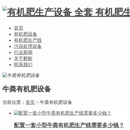
首页
有机肥设备
有机肥生产线
污泥处理设备
行业新闻
关于辉航
联系我们
牛粪有机肥设备
当前位置：
首页
> 牛粪有机肥设备
配置一套小型牛粪有机肥生产线需要多少钱？