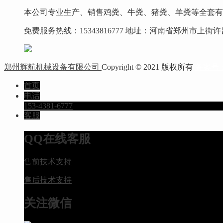
本公司专业生产、销售鸡粪、牛粪、猪粪、羊粪等全套有
免费服务热线：15343816777 地址：河南省郑州市上
郑州辉航机械设备有限公司
Copyright © 2021 版权所有
备案号： 
首页
电话
153-4381-6777
客服
QQ在线客服
售前技术支持
售后技术支持
关注微信