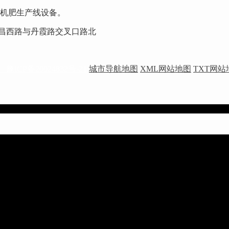
机肥生产线设备。
街许昌西路与丹霞路交叉口路北
豫ICP备20024832号-21
城市导航地图
XML网站地图
TXT网站